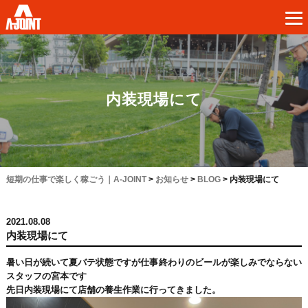
内装現場にて
短期の仕事で楽しく稼ごう｜A-JOINT
>
お知らせ
>
BLOG
>
内装現場にて
2021.08.08
内装現場にて
暑い日が続いて夏バテ状態ですが仕事終わりのビールが楽しみでならない
スタッフの宮本です
先日内装現場にて店舗の養生作業に行ってきました。