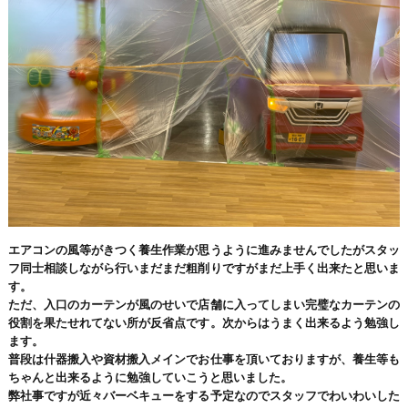
エアコンの風等がきつく養生作業が思うように進みませんでしたがスタッ
フ同士相談しながら行いまだまだ粗削りですがまだ上手く出来たと思いま
す。
ただ、入口のカーテンが風のせいで店舗に入ってしまい完璧なカーテンの
役割を果たせれてない所が反省点です。次からはうまく出来るよう勉強し
ます。
普段は什器搬入や資材搬入メインでお仕事を頂いておりますが、養生等も
ちゃんと出来るように勉強していこうと思いました。
弊社事ですが近々バーベキューをする予定なのでスタッフでわいわいした