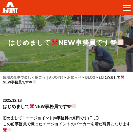
はじめまして
NEW事務員です🫶
短期の仕事で楽しく稼ごう｜A-JOINT
>
お知らせ
>
BLOG
>
はじめまして
NEW事務員です🫶
2025.12.18
はじめまして
NEW事務員です🫶
初めまして！エージョイント㈱事務員の来田です𐔌՞ ܸ.ˬ.ܸ՞𐦯
⁡この前事務員で撮ったエージョイントのパーカーを着た写真になります