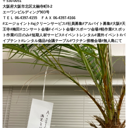
〒530-0051
大阪府大阪市北区太融寺町8-2
エーワンビルディング903号
ＴＥＬ 06-4397-4155 ＦＡＸ 06-4397-4166
#エージョイント#ajクリーンサービス#社員募集#アルバイト募集#大阪#天
王寺#梅田#コンサート会場#イベント会場#スポーツ会場#軽作業#スポッ
ト作業#1日のみ#短期人材サービス#イベントレンタル#屋外イベント#パ
イプテント#レンタル備品#会議テーブル#ワクチン接種会場#無人島にて