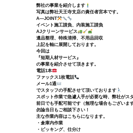
弊社の事業を紹介します
写真は弊社天王寺支店の責任者宮本です。
A—JOINT
イベント施工請負、内装施工請負
AJクリーンサービス
遺品整理、特殊清掃、不用品回収
上記を軸に展開しております。
今回は
『短期人材サービス』
の事業を紹介させて頂きます。
電話1本
ファックス1枚電話
メール1通
でスタッフの手配させて頂いております
スポット作業で急遽人手が必要な時、弊社がスタ
前日でも手配可能です（無理な場合もございま
勿論当日もご相談下さい！
主な作業内容はこちらになります。
・倉庫内作業
・ピッキング、仕分け