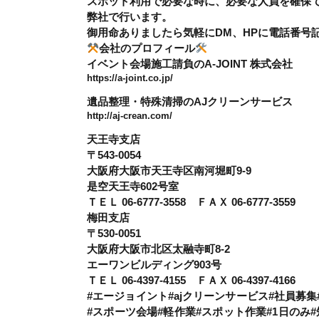
スポット利用で必要な時に、必要な人員を確保
弊社で行います。
御用命ありましたら気軽にDM、HPに電話番号
会社のプロフィール
イベント会場施工請負のA-JOINT 株式会社
https://a-joint.co.jp/
遺品整理・特殊清掃のAJクリーンサービス
http://aj-crean.com/
天王寺支店
〒543-0054
大阪府大阪市天王寺区南河堀町9-9
是空天王寺602号室
ＴＥＬ 06-6777-3558 ＦＡＸ 06-6777-3559
梅田支店
〒530-0051
大阪府大阪市北区太融寺町8-2
エーワンビルディング903号
ＴＥＬ 06-4397-4155 ＦＡＸ 06-4397-4166
#エージョイント#ajクリーンサービス#社員募
#スポーツ会場#軽作業#スポット作業#1日のみ