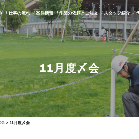
み
仕事の流れ
案件情報
作業の依頼とご注文
スタッフ紹介
11月度〆会
OG
>
11月度〆会