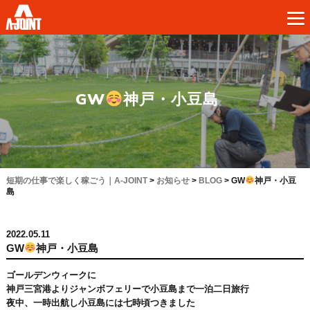
GW
神戸・小豆島
短期の仕事で楽しく稼ごう｜A-JOINT
>
お知らせ
>
BLOG
>
GW
神戸・小豆
島
2022.05.11
GW
神戸・小豆島
ゴールデンウィークに
神戸三宮港よりジャンボフェリーで小豆島まで一泊二日旅行
夜中、一時出航し小豆島には七時頃つきました