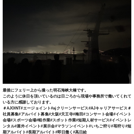
最後にフェリー上から撮った明石海峡大橋です。
このように休日を頂いているのは日ごろから現場や事務所で働いてくれて
いる方に感謝しております。
＃AJOINT#エージョイント#ajクリーンサービス#AJキャリアサービス＃
社員募集#アルバイト募集#大阪#天王寺#梅田#コンサート会場#イベント
会場#スポーツ会場#軽作業#スポット作業#短期人材サービス#イベントレ
ンタル#屋外イベント#展示会#マラソンイベント#いちご狩り#苺狩り#短
期アルバイト#長期アルバイト#即日働く#高日給