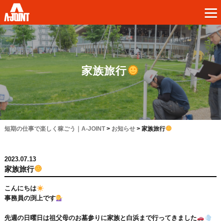
家族旅行
短期の仕事で楽しく稼ごう｜A-JOINT
>
お知らせ
>
家族旅行
2023.07.13
家族旅行
こんにちは
事務員の渕上です
先週の日曜日は祖父母のお墓参りに家族と白浜まで行ってきました