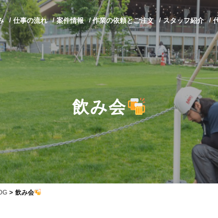
み
仕事の流れ
案件情報
作業の依頼とご注文
スタッフ紹介
飲み会
OG
>
飲み会