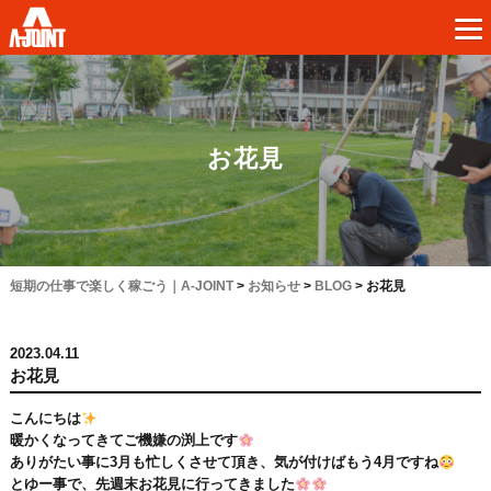
お花見
短期の仕事で楽しく稼ごう｜A-JOINT
>
お知らせ
>
BLOG
>
お花見
2023.04.11
お花見
こんにちは
暖かくなってきてご機嫌の渕上です
ありがたい事に3月も忙しくさせて頂き、気が付けばもう4月ですね
とゆー事で、先週末お花見に行ってきました